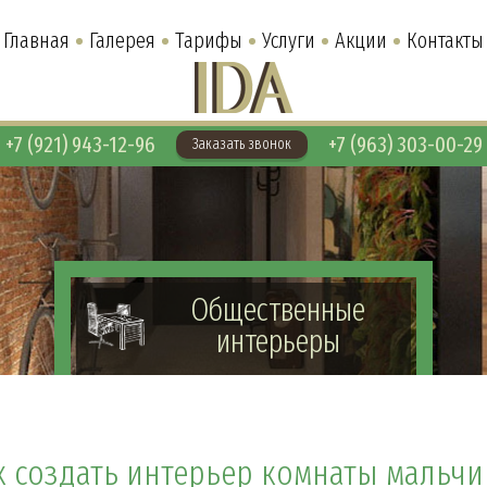
Главная
Галерея
Тарифы
Услуги
Акции
Контакты
+7 (921) 943-12-96
+7 (963) 303-00-29
Заказать звонок
Общественные
интерьеры
к создать интерьер комнаты мальчи