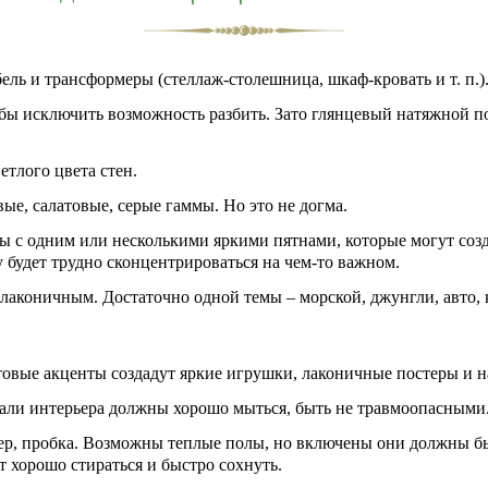
ль и трансформеры (стеллаж-столешница, шкаф-кровать и т. п.)
обы исключить возможность разбить. Зато глянцевый натяжной 
етлого цвета стен.
вые, салатовые, серые гаммы. Но это не догма.
ы с одним или несколькими яркими пятнами, которые могут созд
 будет трудно сконцентрироваться на чем-то важном.
лаконичным. Достаточно одной темы – морской, джунгли, авто, 
товые акценты создадут яркие игрушки, лаконичные постеры и н
тали интерьера должны хорошо мыться, быть не травмоопасными
ер, пробка. Возможны теплые полы, но включены они должны б
т хорошо стираться и быстро сохнуть.